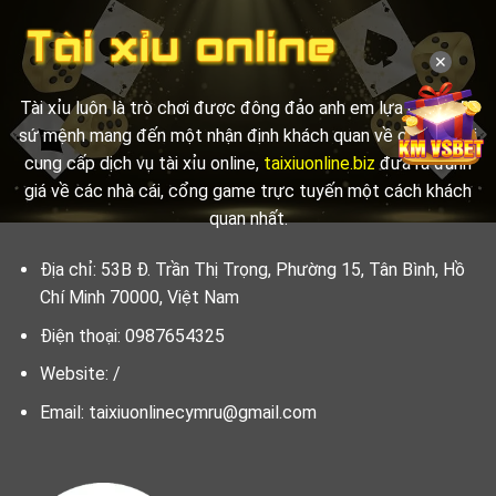
✕
Tài xỉu luôn là trò chơi được đông đảo anh em lựa chọn. Với
sứ mệnh mang đến một nhận định khách quan về các đơn vị
cung cấp dịch vụ tài xỉu online,
taixiuonline.biz
đưa ra đánh
giá về các nhà cái, cổng game trực tuyến một cách khách
quan nhất.
Địa chỉ: 53B Đ. Trần Thị Trọng, Phường 15, Tân Bình, Hồ
Chí Minh 70000, Việt Nam
Điện thoại: 0987654325
Website: /
Email:
taixiuonlinecymru@gmail.com