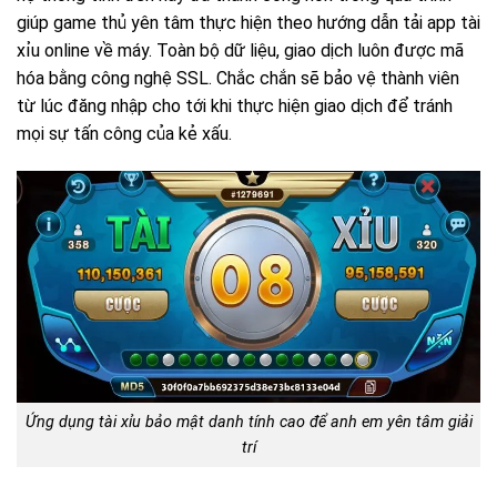
giúp game thủ yên tâm thực hiện theo hướng dẫn tải app tài
xỉu online về máy. Toàn bộ dữ liệu, giao dịch luôn được mã
hóa bằng công nghệ SSL. Chắc chắn sẽ bảo vệ thành viên
từ lúc đăng nhập cho tới khi thực hiện giao dịch để tránh
mọi sự tấn công của kẻ xấu.
Ứng dụng tài xỉu bảo mật danh tính cao để anh em yên tâm giải
trí