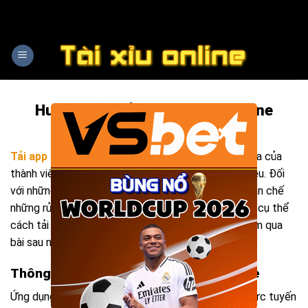
Bỏ
qua
nội
dung
Hướng Dẫn Tải App Tài Xỉu Online
×
Chuẩn Không Cần Chỉnh
Tải app tài xỉu online
sẽ giúp cho quá trình tham gia của
thành viên trở nên an toàn, bảo mật cao hơn rất nhiều. Đối
với những anh em đam mê thì khi có ứng dụng sẽ hạn chế
những rủi ro hơn khi chinh phục game. Cùng tìm hiểu cụ thể
cách tải về thiết bị, lợi ích trong quá trình trải nghiệm qua
bài sau nhé.
Thông tin giới thiệu về app tài xỉu online
Ứng dụng tài xỉu được biết đến là một phiên bản trực tuyến