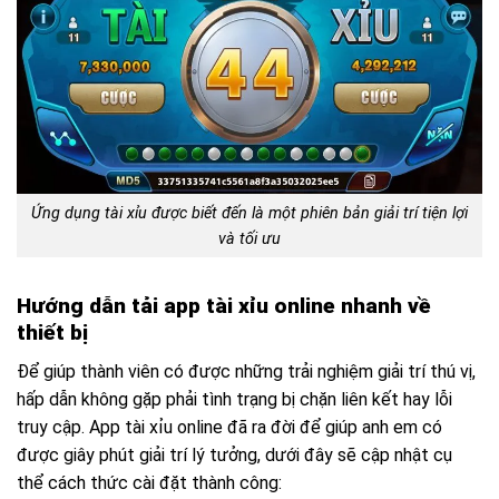
Ứng dụng tài xỉu được biết đến là một phiên bản giải trí tiện lợi
và tối ưu
Hướng dẫn tải app tài xỉu online nhanh về
thiết bị
Để giúp thành viên có được những trải nghiệm giải trí thú vị,
hấp dẫn không gặp phải tình trạng bị chặn liên kết hay lỗi
truy cập. App tài xỉu online đã ra đời để giúp anh em có
được giây phút giải trí lý tưởng, dưới đây sẽ cập nhật cụ
thể cách thức cài đặt thành công: