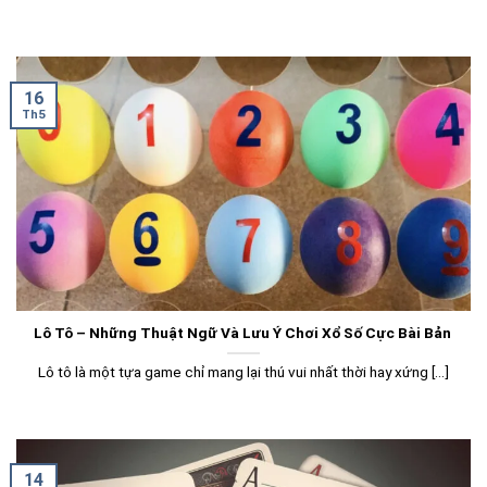
16
Th5
Lô Tô – Những Thuật Ngữ Và Lưu Ý Chơi Xổ Số Cực Bài Bản
Lô tô là một tựa game chỉ mang lại thú vui nhất thời hay xứng [...]
14