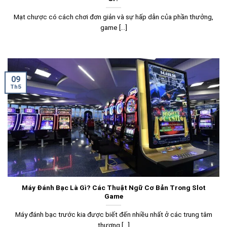
Mạt chược có cách chơi đơn giản và sự hấp dẫn của phần thưởng,
game [...]
09
Th5
Máy Đánh Bạc Là Gì? Các Thuật Ngữ Cơ Bản Trong Slot
Game
Máy đánh bạc trước kia được biết đến nhiều nhất ở các trung tâm
thương [...]