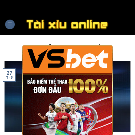
Bỏ
qua
nội
dung
LƯU TRỮ DANH MỤC:
TIN TỨC
×
27
Th5