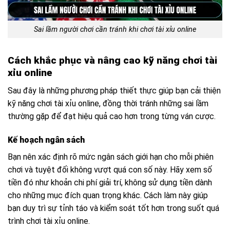
Sai lầm người chơi cần tránh khi chơi tài xỉu online
Cách khắc phục và nâng cao kỹ năng chơi tài
xỉu online
Sau đây là những phương pháp thiết thực giúp bạn cải thiện
kỹ năng chơi tài xỉu online, đồng thời tránh những sai lầm
thường gặp để đạt hiệu quả cao hơn trong từng ván cược.
Kế hoạch ngân sách
Bạn nên xác định rõ mức ngân sách giới hạn cho mỗi phiên
chơi và tuyệt đối không vượt quá con số này. Hãy xem số
tiền đó như khoản chi phí giải trí, không sử dụng tiền dành
cho những mục đích quan trọng khác. Cách làm này giúp
bạn duy trì sự tỉnh táo và kiểm soát tốt hơn trong suốt quá
trình chơi tài xỉu online.