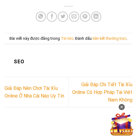
Bài viết này được đăng trong
Tin tức
. Đánh dấu
liên kết thường trực
.
SEO
Giải Đáp Chi Tiết Tài Xỉu
Giải Đáp Nên Chơi Tài Xỉu
Online Có Hợp Pháp Tại Việt
Online Ở Nhà Cái Nào Uy Tín
Nam Không
✕