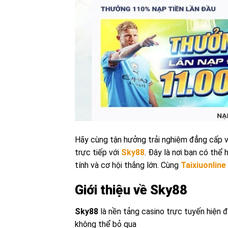
Hãy cùng tận hưởng trải nghiệm đẳng cấp vớ
trực tiếp với
Sky88
. Đây là nơi bạn có thể
tính và cơ hội thắng lớn. Cùng
Taixiuonline
Giới thiệu về Sky88
Sky88
là nền tảng casino trực tuyến hiện đạ
không thể bỏ qua