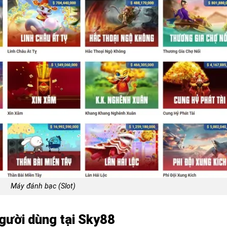
Máy đánh bạc (Slot)
người dùng tại Sky88