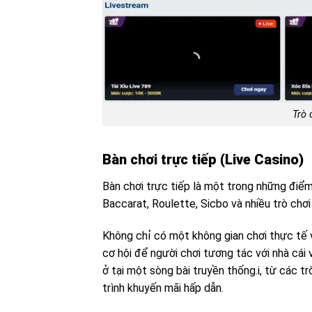
Trò 
Bàn chơi trực tiếp (Live Casino)
Bàn chơi trực tiếp là một trong những đi
Baccarat, Roulette, Sicbo và nhiều trò chơi
Không chỉ có một không gian chơi thực tế 
cơ hội để người chơi tương tác với nhà cái
ở tại một sòng bài truyền thống.i, từ các 
trình khuyến mãi hấp dẫn.