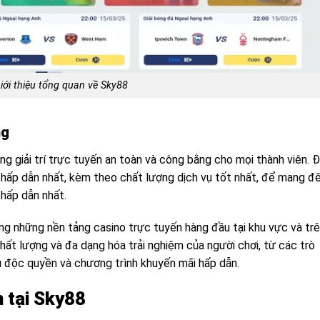
iới thiệu tổng quan về Sky88
ng
ng giải trí trực tuyến an toàn và công bằng cho mọi thành viên. 
hấp dẫn nhất, kèm theo chất lượng dịch vụ tốt nhất, để mang đ
 hấp dẫn nhất.
ng những nền tảng casino trực tuyến hàng đầu tại khu vực và tr
ất lượng và đa dạng hóa trải nghiệm của người chơi, từ các trò
ụ độc quyền và chương trình khuyến mãi hấp dẫn.
n tại Sky88