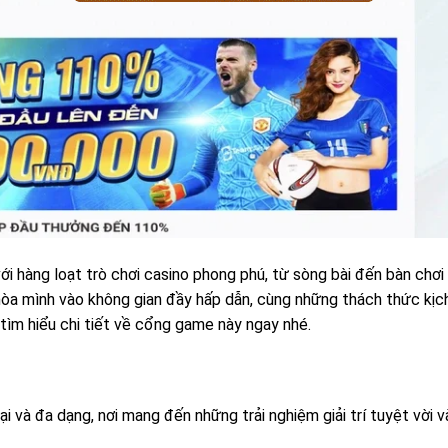
i hàng loạt trò chơi casino phong phú, từ sòng bài đến bàn chơi
 hòa mình vào không gian đầy hấp dẫn, cùng những thách thức kịc
tìm hiểu chi tiết về cổng game này ngay nhé.
i và đa dạng, nơi mang đến những trải nghiệm giải trí tuyệt vời v