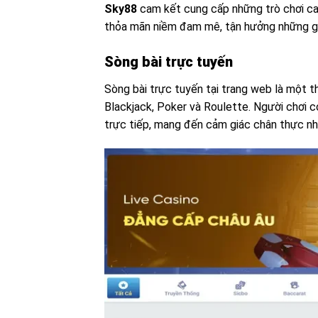
Sky88
cam kết cung cấp những trò chơi cas
thỏa mãn niềm đam mê, tận hưởng những giây
Sòng bài trực tuyến
Sòng bài trực tuyến tại trang web là một th
Blackjack, Poker và Roulette. Người chơi có
trực tiếp, mang đến cảm giác chân thực n