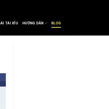
ÁI TÀI XỈU
HƯỚNG DẪN
BLOG