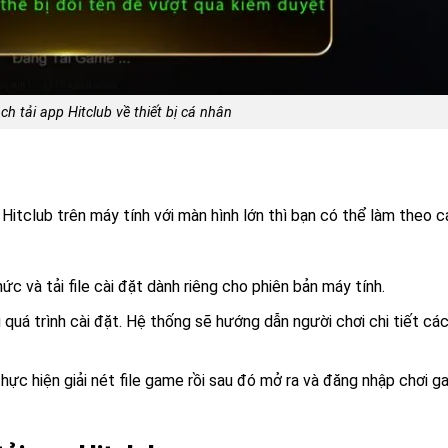
ách tải app Hitclub về thiết bị cá nhân
itclub trên máy tính với màn hình lớn thì bạn có thể làm theo c
c và tải file cài đặt dành riêng cho phiên bản máy tính.
 quá trình cài đặt. Hệ thống sẽ hướng dẫn người chơi chi tiết cá
thực hiện giải nét file game rồi sau đó mở ra và đăng nhập chơi 