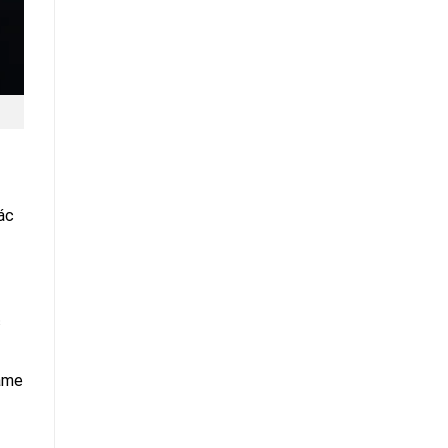
ác
c
game