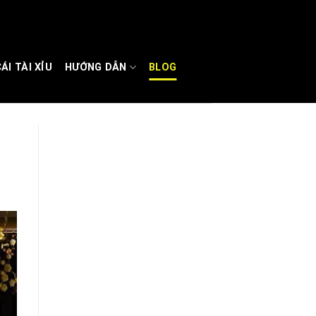
ÁI TÀI XỈU
HƯỚNG DẪN
BLOG