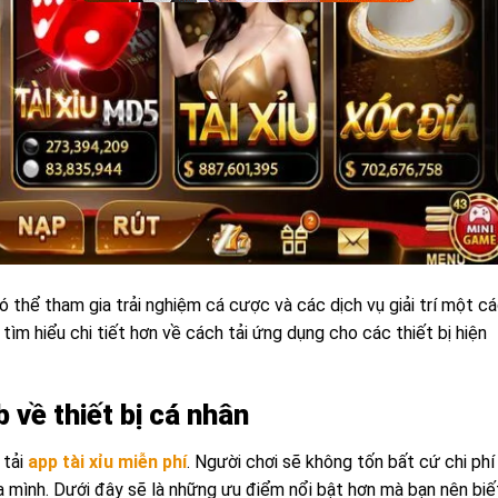
 thể tham gia trải nghiệm cá cược và các dịch vụ giải trí một c
i tìm hiểu chi tiết hơn về cách tải ứng dụng cho các thiết bị hiện
b về thiết bị cá nhân
 tải
app tài xỉu miễn phí
. Người chơi sẽ không tốn bất cứ chi phí
ủa mình. Dưới đây sẽ là những ưu điểm nổi bật hơn mà bạn nên biế