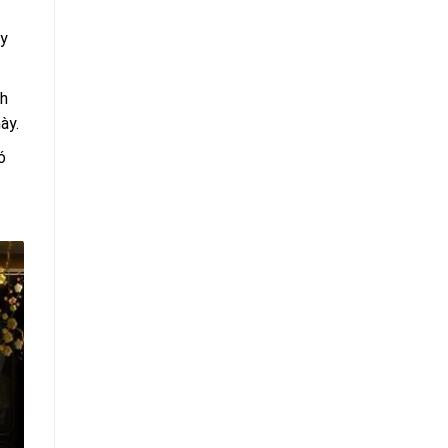
uy
nh
ày.
ó