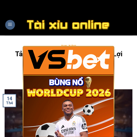
Bỏ
qua
nội
dung
TIN TỨC
Tải App Zowin – Ứng Dụng Tiện Lợi
×
Trên Android Và Ios
ĐĂNG VÀO
THÁNG 4 14, 2025
BỞI
SEO
14
Th4