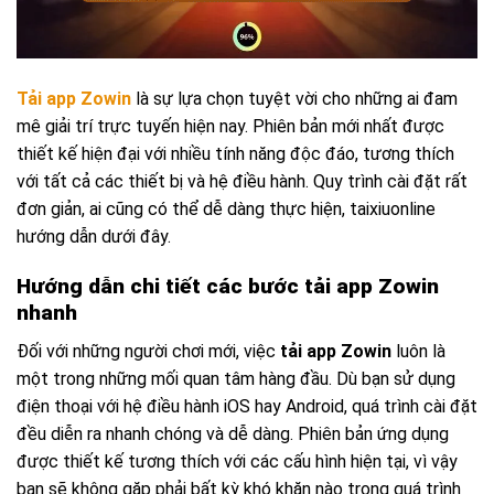
Tải app Zowin
là sự lựa chọn tuyệt vời cho những ai đam
mê giải trí trực tuyến hiện nay. Phiên bản mới nhất được
thiết kế hiện đại với nhiều tính năng độc đáo, tương thích
với tất cả các thiết bị và hệ điều hành. Quy trình cài đặt rất
đơn giản, ai cũng có thể dễ dàng thực hiện, taixiuonline
hướng dẫn dưới đây.
Hướng dẫn chi tiết các bước tải app Zowin
nhanh
Đối với những người chơi mới, việc
tải app Zowin
luôn là
một trong những mối quan tâm hàng đầu. Dù bạn sử dụng
điện thoại với hệ điều hành iOS hay Android, quá trình cài đặt
đều diễn ra nhanh chóng và dễ dàng. Phiên bản ứng dụng
được thiết kế tương thích với các cấu hình hiện tại, vì vậy
bạn sẽ không gặp phải bất kỳ khó khăn nào trong quá trình