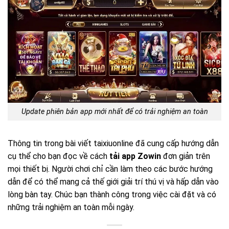
Update phiên bản app mới nhất để có trải nghiệm an toàn
Thông tin trong bài viết taixiuonline đã cung cấp hướng dẫn
cụ thể cho bạn đọc về cách
tải app Zowin
đơn giản trên
mọi thiết bị. Người chơi chỉ cần làm theo các bước hướng
dẫn để có thể mang cả thế giới giải trí thú vị và hấp dẫn vào
lòng bàn tay. Chúc bạn thành công trong việc cài đặt và có
những trải nghiệm an toàn mỗi ngày.