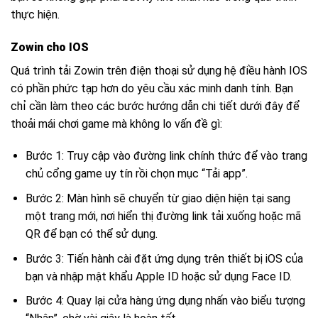
thực hiện.
Zowin cho IOS
Quá trình tải Zowin trên điện thoại sử dụng hệ điều hành IOS
có phần phức tạp hơn do yêu cầu xác minh danh tính. Bạn
chỉ cần làm theo các bước hướng dẫn chi tiết dưới đây để
thoải mái chơi game mà không lo vấn đề gì:
Bước 1: Truy cập vào đường link chính thức để vào trang
chủ cổng game uy tín rồi chọn mục “Tải app”.
Bước 2: Màn hình sẽ chuyển từ giao diện hiện tại sang
một trang mới, nơi hiển thị đường link tải xuống hoặc mã
QR để bạn có thể sử dụng.
Bước 3: Tiến hành cài đặt ứng dụng trên thiết bị iOS của
bạn và nhập mật khẩu Apple ID hoặc sử dụng Face ID.
Bước 4: Quay lại cửa hàng ứng dụng nhấn vào biểu tượng