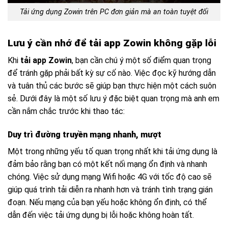
Tải ứng dụng Zowin trên PC đơn giản mà an toàn tuyệt đối
Lưu ý cần nhớ để tải app Zowin không gặp lỗi
Khi
tải app Zowin
, bạn cần chú ý một số điểm quan trọng
để tránh gặp phải bất kỳ sự cố nào. Việc đọc kỹ hướng dẫn
và tuân thủ các bước sẽ giúp bạn thực hiện một cách suôn
sẻ. Dưới đây là một số lưu ý đặc biệt quan trọng mà anh em
cần nắm chắc trước khi thao tác:
Duy trì đường truyền mạng nhanh, mượt
Một trong những yếu tố quan trọng nhất khi tải ứng dụng là
đảm bảo rằng bạn có một kết nối mạng ổn định và nhanh
chóng. Việc sử dụng mạng Wifi hoặc 4G với tốc độ cao sẽ
giúp quá trình tải diễn ra nhanh hơn và tránh tình trạng gián
đoạn. Nếu mạng của bạn yếu hoặc không ổn định, có thể
dẫn đến việc tải ứng dụng bị lỗi hoặc không hoàn tất.